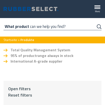
Direkt
zum
Menü
Inhalt
What product
can we help you find?
Pfadnavigation
Startseite
Produkte
Total Quality Management System
95% of productrange always in stock
International A-grade supplier
Open filters
Reset filters