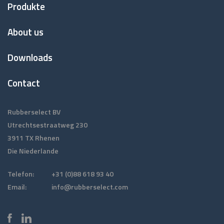
Voet
Produkte
About us
Downloads
Contact
Rubberselect BV
Utrechtsestraatweg 230
3911 TX Rhenen
Die Niederlande
Telefon:
+31 (0)88 618 93 40
Email:
info@rubberselect.com