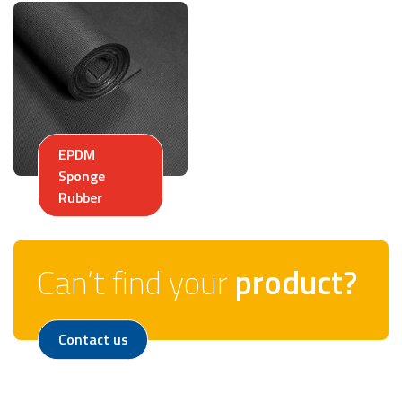
EPDM
Sponge
Rubber
Can’t find your
product?
Contact us